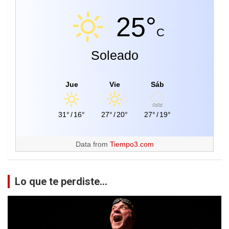
25°
C
Soleado
Jue
Vie
Sáb
31°
/
16°
27°
/
20°
27°
/
19°
Data from
Tiempo3.com
Lo que te perdiste...