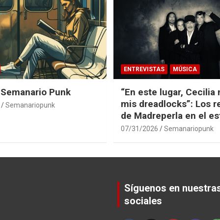
ENTREVISTAS
MÚSICA
 Semanario Punk
“En este lugar, Cecilia
mis dreadlocks”: Los 
Semanariopunk
de Madreperla en el es
07/31/2026
Semanariopunk
Síguenos en nuestra
sociales