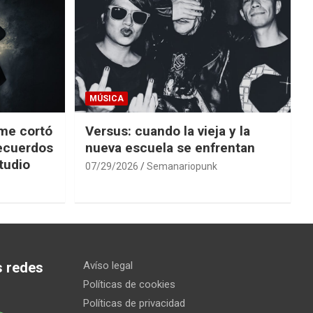
MÚSICA
 me cortó
Versus: cuando la vieja y la
recuerdos
nueva escuela se enfrentan
tudio
07/29/2026
Semanariopunk
s redes
Avíso legal
Políticas de cookies
Políticas de privacidad