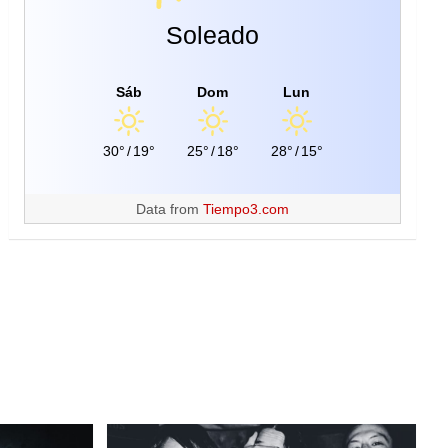
Soleado
Sáb
Dom
Lun
30°
/
19°
25°
/
18°
28°
/
15°
Data from
Tiempo3.com