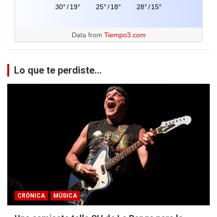
30°
/
19°
25°
/
18°
28°
/
15°
Data from
Tiempo3.com
Lo que te perdiste...
CRÓNICA
MÚSICA