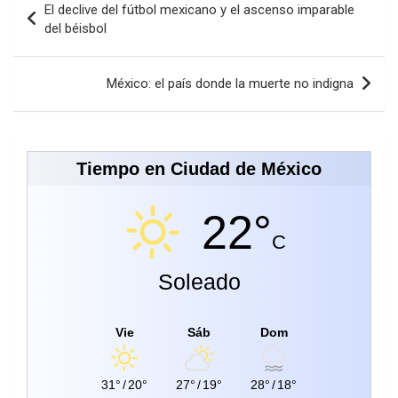
El declive del fútbol mexicano y el ascenso imparable
de
del béisbol
entradas
México: el país donde la muerte no indigna
Tiempo en Ciudad de México
22°
C
Soleado
Vie
Sáb
Dom
31°
/
20°
27°
/
19°
28°
/
18°