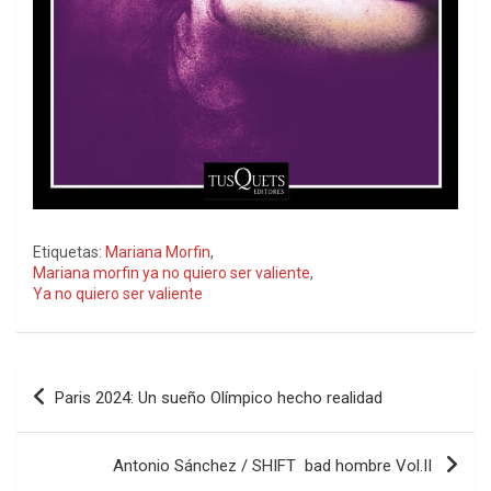
Etiquetas:
Mariana Morfin
,
Mariana morfin ya no quiero ser valiente
,
Ya no quiero ser valiente
Navegación
Paris 2024: Un sueño Olímpico hecho realidad
de
entradas
Antonio Sánchez / SHIFT bad hombre Vol.II