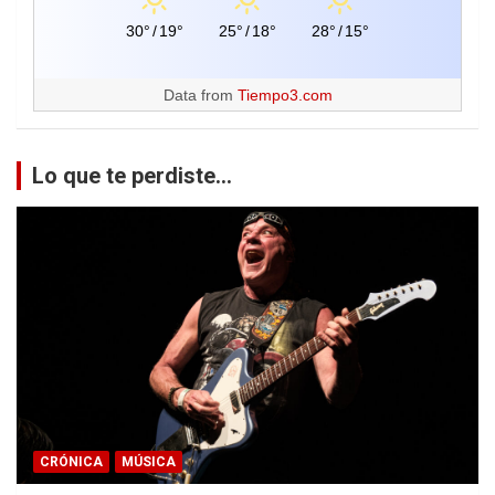
30°
/
19°
25°
/
18°
28°
/
15°
Data from
Tiempo3.com
Lo que te perdiste...
CRÓNICA
MÚSICA