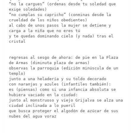
“no la cargues” (ordenas desde tu soledad que 
exige soledades)
“no cumplas su capricho” (conminas desde la 
crueldad de los niños obedientes)
al cabo de unos pasos la mujer se detiene y 
carga a la niña que no eres tú
y te quedas dominando cielo (y nada) tras el 
cristal
regresas al sesgo de ahora: de pie en la Plaza 
de Armas (diminuta plaza de armas)
observas la parroquia (edición minúscula de un 
templo)
junto a una heladería y su toldo decorado 
con naranjas y azules (infantiles también):
es (piensas) como si una infancia absoluta se 
hubiera vaciado en la ciudad:
junto al monstruoso y viejo Grijalva se alza una 
ciudad inclinada a lo pueril 
que busca proteger el algodón de azúcar de sus 
nubes del agua voraz