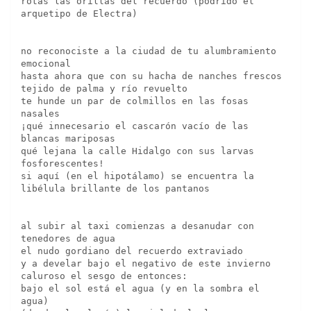
rotas las orillas del recuerdo (podrido el 
arquetipo de Electra)
no reconociste a la ciudad de tu alumbramiento 
emocional
hasta ahora que con su hacha de nanches frescos 
tejido de palma y río revuelto
te hunde un par de colmillos en las fosas 
nasales
¡qué innecesario el cascarón vacío de las 
blancas mariposas 
qué lejana la calle Hidalgo con sus larvas 
fosforescentes!
si aquí (en el hipotálamo) se encuentra la 
libélula brillante de los pantanos
al subir al taxi comienzas a desanudar con 
tenedores de agua 
el nudo gordiano del recuerdo extraviado
y a develar bajo el negativo de este invierno 
caluroso el sesgo de entonces:
bajo el sol está el agua (y en la sombra el 
agua)