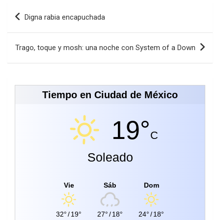
Navegación
Digna rabia encapuchada
de
entradas
Trago, toque y mosh: una noche con System of a Down
Tiempo en Ciudad de México
19°
C
Soleado
Vie
Sáb
Dom
32°
/
19°
27°
/
18°
24°
/
18°