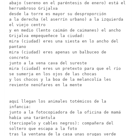
abajo (sereno en el paréntesis de enero) está el 
herrumbroso Grijalva
desde la torre es mayor su desproporción
a la derecha (el aserrín urbano) a la izquierda 
el viejo centro
y en medio (lento caimán de caimanes) el ancho 
Grijalva empequeñece la ciudad:
mira (ciudad) eres una siesta en lo ancho del 
pantano
mira (ciudad) eres apenas un balbuceo de 
concreto 
junto a la vena cava del sureste
mira (ciudad) eres un pretexto para que el río 
se sumerja en los ojos de las chocas 
y los chocos y la boa de la melancolía les 
reviente nenúfares en la mente
aquí llegan los animales totémicos de la 
infancia:
junto a la fotocopiadora de la oficina de mamá 
había una tarántula
(terciopelo y cables negros): compañera del 
soltero que escapa a la foto
tras la ventana de la casa unas orugas verde 