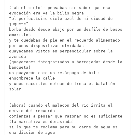
(“ah el cielo”) pensabas sin saber que esa 
evocación era ya la bilis negra
“el perfectísimo cielo azul de mi ciudad de 
juguete”
bombardeado desde abajo por un desfile de besos 
amarillos
y te quedabas de pie en el recuerdo alimentado 
por unas dispositivas olvidadas:
guayacanes vistos en perpendicular sobre la 
avenida
(guayacanes fotografiados a horcajadas desde la 
banqueta)
un guayacán como un relámpago de bilis 
ensombrece la calle
y unos macuilíes motean de fresa el batallón 
solar
(ahora) cuando el malecón del río irrita el 
nervio del recuerdo
comienzas a pensar que razonar no es suficiente 
(la narrativa es demasiada)
si lo que te reclama para su carne de agua es 
una dicción de agua: