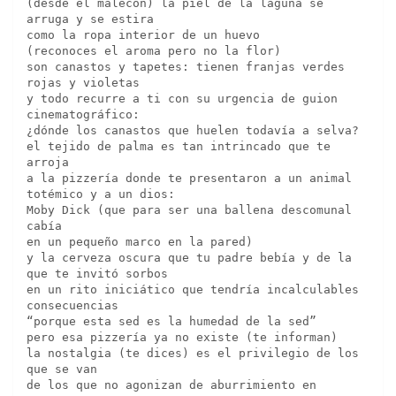
(desde el malecón) la piel de la laguna se 
arruga y se estira
como la ropa interior de un huevo
(reconoces el aroma pero no la flor)
son canastos y tapetes: tienen franjas verdes 
rojas y violetas
y todo recurre a ti con su urgencia de guion 
cinematográfico:
¿dónde los canastos que huelen todavía a selva?
el tejido de palma es tan intrincado que te 
arroja
a la pizzería donde te presentaron a un animal 
totémico y a un dios:
Moby Dick (que para ser una ballena descomunal 
cabía 
en un pequeño marco en la pared)
y la cerveza oscura que tu padre bebía y de la 
que te invitó sorbos 
en un rito iniciático que tendría incalculables 
consecuencias
“porque esta sed es la humedad de la sed”
pero esa pizzería ya no existe (te informan)
la nostalgia (te dices) es el privilegio de los 
que se van
de los que no agonizan de aburrimiento en 