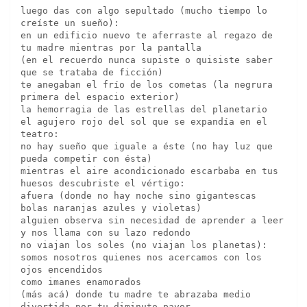
luego das con algo sepultado (mucho tiempo lo 
creíste un sueño):
en un edificio nuevo te aferraste al regazo de 
tu madre mientras por la pantalla
(en el recuerdo nunca supiste o quisiste saber 
que se trataba de ficción)
te anegaban el frío de los cometas (la negrura 
primera del espacio exterior)
la hemorragia de las estrellas del planetario 
el agujero rojo del sol que se expandía en el 
teatro:
no hay sueño que iguale a éste (no hay luz que 
pueda competir con ésta)
mientras el aire acondicionado escarbaba en tus 
huesos descubriste el vértigo:
afuera (donde no hay noche sino gigantescas 
bolas naranjas azules y violetas)
alguien observa sin necesidad de aprender a leer
y nos llama con su lazo redondo
no viajan los soles (no viajan los planetas):
somos nosotros quienes nos acercamos con los 
ojos encendidos 
como imanes enamorados 
(más acá) donde tu madre te abrazaba medio 
divertida por tu diminuto pavor