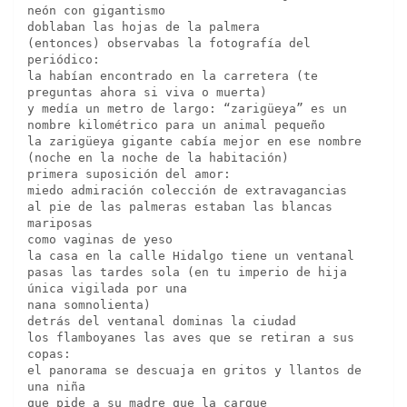
neón con gigantismo 
doblaban las hojas de la palmera
(entonces) observabas la fotografía del 
periódico:
la habían encontrado en la carretera (te 
preguntas ahora si viva o muerta)
y medía un metro de largo: “zarigüeya” es un 
nombre kilométrico para un animal pequeño
la zarigüeya gigante cabía mejor en ese nombre 
(noche en la noche de la habitación)
primera suposición del amor:
miedo admiración colección de extravagancias
al pie de las palmeras estaban las blancas 
mariposas 
como vaginas de yeso
la casa en la calle Hidalgo tiene un ventanal 
pasas las tardes sola (en tu imperio de hija 
única vigilada por una 
nana somnolienta)
detrás del ventanal dominas la ciudad
los flamboyanes las aves que se retiran a sus 
copas:
el panorama se descuaja en gritos y llantos de 
una niña 
que pide a su madre que la cargue