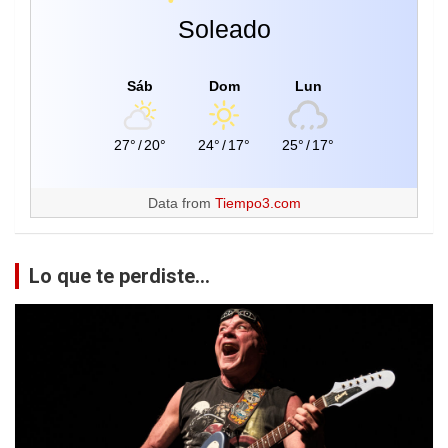
Soleado
Sáb
Dom
Lun
27°
/
20°
24°
/
17°
25°
/
17°
Data from
Tiempo3.com
Lo que te perdiste...