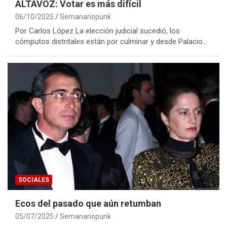
ALTAVOZ: Votar es más difícil
06/10/2025
Semanariopunk
Por Carlos López La elección judicial sucedió, los
cómputos distritales están por culminar y desde Palacio…
SOCIALES
Ecos del pasado que aún retumban
05/07/2025
Semanariopunk