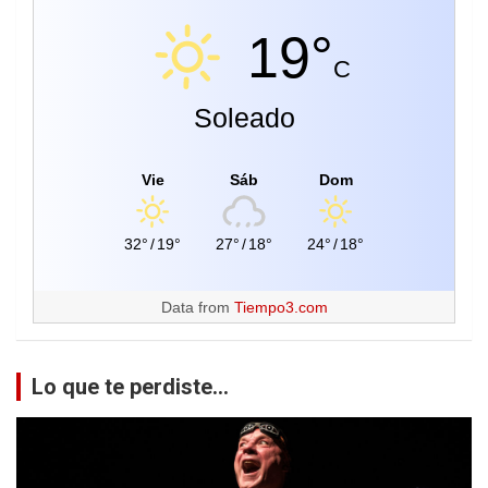
19°
C
Soleado
Vie
Sáb
Dom
32°
/
19°
27°
/
18°
24°
/
18°
Data from
Tiempo3.com
Lo que te perdiste...