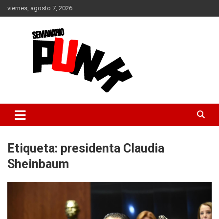
Saltar
viernes, agosto 7, 2026
al
contenido
Semanario punk
Etiqueta:
presidenta Claudia
Sheinbaum